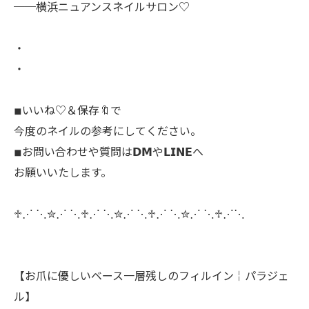
──横浜ニュアンスネイルサロン♡
・
・
◾︎いいね♡＆保存🔖で
今度のネイルの参考にしてください。
◾︎お問い合わせや質問は𝗗𝗠や𝗟𝗜𝗡𝗘へ
お願いいたします。
♱⋰ ⋱✮⋰ ⋱♱⋰ ⋱✮⋰ ⋱♱⋰ ⋱✮⋰ ⋱♱⋰⋱
【お爪に優しいベース一層残しのフィルイン￤パラジェ
ル】