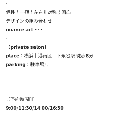
･
個性⌇一癖⌇左右非対称⌇凹凸
デザインの組み合わせ
𝗻𝘂𝗮𝗻𝗰𝗲 𝗮𝗿𝘁 ……
･
【𝗽𝗿𝗶𝘃𝗮𝘁𝗲 𝘀𝗮𝗹𝗼𝗻】
𝗽𝗹𝗮𝗰𝗲：横浜│港南区│下永谷駅 徒歩𝟴分
𝗽𝗮𝗿𝗸𝗶𝗻𝗴：駐車場ｱﾘ
ご予約時間👇🏻
𝟵:𝟬𝟬/𝟭𝟭:𝟯𝟬/𝟭𝟰:𝟬𝟬/𝟭𝟲:𝟯𝟬