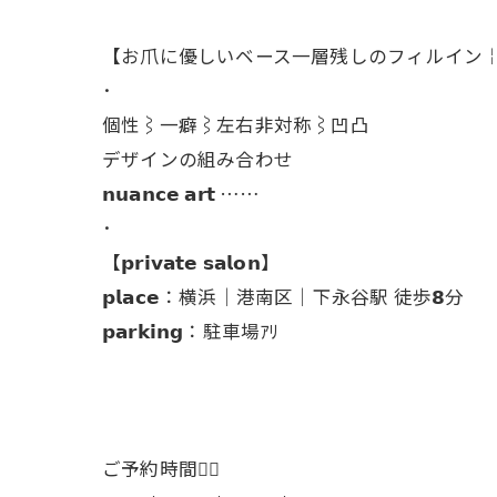
【お爪に優しいベース一層残しのフィルイン
･
個性⌇一癖⌇左右非対称⌇凹凸
デザインの組み合わせ
𝗻𝘂𝗮𝗻𝗰𝗲 𝗮𝗿𝘁 ……
･
【𝗽𝗿𝗶𝘃𝗮𝘁𝗲 𝘀𝗮𝗹𝗼𝗻】
𝗽𝗹𝗮𝗰𝗲：横浜│港南区│下永谷駅 徒歩𝟴分
𝗽𝗮𝗿𝗸𝗶𝗻𝗴：駐車場ｱﾘ
ご予約時間👇🏻