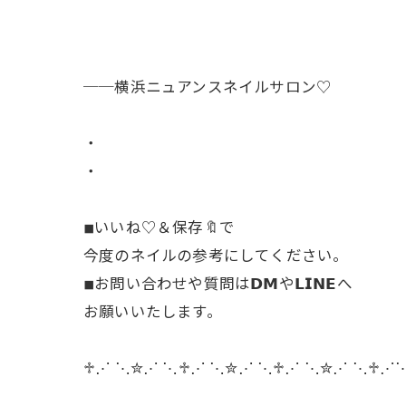
──横浜ニュアンスネイルサロン♡
・
・
◾︎いいね♡＆保存🔖で
今度のネイルの参考にしてください。
◾︎お問い合わせや質問は𝗗𝗠や𝗟𝗜𝗡𝗘へ
お願いいたします。
♱⋰ ⋱✮⋰ ⋱♱⋰ ⋱✮⋰ ⋱♱⋰ ⋱✮⋰ ⋱♱⋰