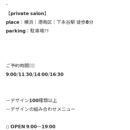
･
【𝗽𝗿𝗶𝘃𝗮𝘁𝗲 𝘀𝗮𝗹𝗼𝗻】
𝗽𝗹𝗮𝗰𝗲：横浜│港南区│下永谷駅 徒歩𝟴分
𝗽𝗮𝗿𝗸𝗶𝗻𝗴：駐車場ｱﾘ
ご予約時間👇🏻
𝟵:𝟬𝟬/𝟭𝟭:𝟯𝟬/𝟭𝟰:𝟬𝟬/𝟭𝟲:𝟯𝟬
－デザイン𝟭𝟬𝟬種類以上
－デザインの組み合わせメニュー
◽︎ 𝗢𝗣𝗘𝗡 𝟵:𝟬𝟬～𝟭𝟵:𝟬𝟬