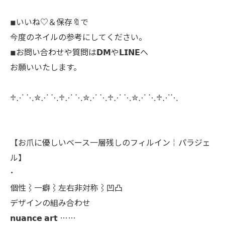
◾︎いいね♡＆保存🔖で
今度のネイルの参考にしてください。
◾︎お問い合わせや質問は𝗗𝗠や𝗟𝗜𝗡𝗘へ
お願いいたします。
♱⋰ ⋱✮⋰ ⋱♱⋰ ⋱✮⋰ ⋱♱⋰ ⋱✮⋰ ⋱♱⋰⋱
【お爪に優しいベース一層残しのフィルイン￤パラジェ
ル】
･
個性⌇一癖⌇左右非対称⌇凹凸
デザインの組み合わせ
𝗻𝘂𝗮𝗻𝗰𝗲 𝗮𝗿𝘁 ……