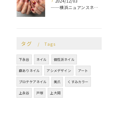
2024/12/03
──横浜ニュアンスネイルサロン♡
タグ
Tags
下永谷
ネイル
個性派ネイル
癖ありネイル
アシメデザイン
アート
プロテケアネイル
美爪
くすみカラー
上永谷
戸塚
上大岡