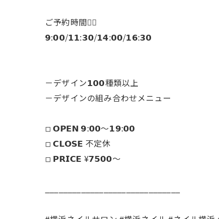
ご予約時間👇🏻
𝟵:𝟬𝟬/𝟭𝟭:𝟯𝟬/𝟭𝟰:𝟬𝟬/𝟭𝟲:𝟯𝟬
－デザイン𝟭𝟬𝟬種類以上
－デザインの組み合わせメニュー
◽︎ 𝗢𝗣𝗘𝗡 𝟵:𝟬𝟬～𝟭𝟵:𝟬𝟬
◽︎ 𝗖𝗟𝗢𝗦𝗘 不定休
◽︎ 𝗣𝗥𝗜𝗖𝗘 ¥𝟳𝟱𝟬𝟬～
______________________________