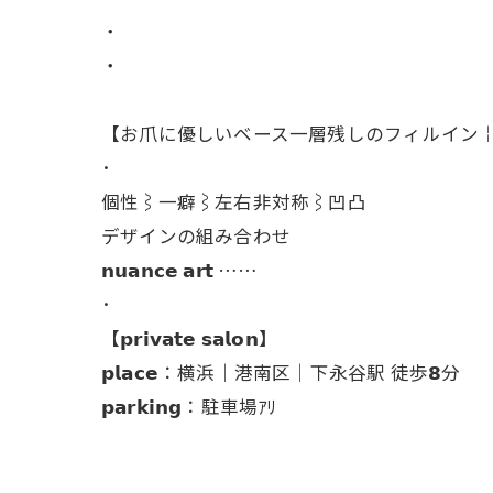
・
・
【お爪に優しいベース一層残しのフィルイン
･
個性⌇一癖⌇左右非対称⌇凹凸
デザインの組み合わせ
𝗻𝘂𝗮𝗻𝗰𝗲 𝗮𝗿𝘁 ……
･
【𝗽𝗿𝗶𝘃𝗮𝘁𝗲 𝘀𝗮𝗹𝗼𝗻】
𝗽𝗹𝗮𝗰𝗲：横浜│港南区│下永谷駅 徒歩𝟴分
𝗽𝗮𝗿𝗸𝗶𝗻𝗴：駐車場ｱﾘ