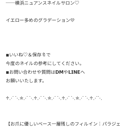
──横浜ニュアンスネイルサロン♡
イエロー多めのグラデーション💛
◾︎いいね♡＆保存🔖で
今度のネイルの参考にしてください。
◾︎お問い合わせや質問は𝗗𝗠や𝗟𝗜𝗡𝗘へ
お願いいたします。
♱⋰ ⋱✮⋰ ⋱♱⋰ ⋱✮⋰ ⋱♱⋰ ⋱✮⋰ ⋱♱⋰⋱
【お爪に優しいベース一層残しのフィルイン￤パラジェ