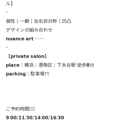
ル】
･
個性⌇一癖⌇左右非対称⌇凹凸
デザインの組み合わせ
𝗻𝘂𝗮𝗻𝗰𝗲 𝗮𝗿𝘁 ……
･
【𝗽𝗿𝗶𝘃𝗮𝘁𝗲 𝘀𝗮𝗹𝗼𝗻】
𝗽𝗹𝗮𝗰𝗲：横浜│港南区│下永谷駅 徒歩𝟴分
𝗽𝗮𝗿𝗸𝗶𝗻𝗴：駐車場ｱﾘ
ご予約時間👇🏻
𝟵:𝟬𝟬/𝟭𝟭:𝟯𝟬/𝟭𝟰:𝟬𝟬/𝟭𝟲:𝟯𝟬