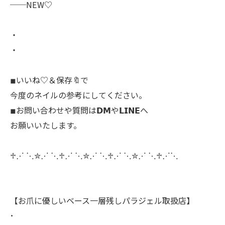
──NEW♡
・
・
◾︎いいね♡＆保存🔖で
今度のネイルの参考にしてください。
◾︎お問い合わせや質問は𝗗𝗠や𝗟𝗜𝗡𝗘へ
お願いいたします。
♱⋰ ⋱✮⋰ ⋱♱⋰ ⋱✮⋰ ⋱♱⋰ ⋱✮⋰ ⋱♱⋰⋱
【お爪に優しいベース一層残しパラジェル取扱店】
･