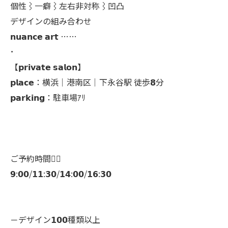
個性⌇一癖⌇左右非対称⌇凹凸
デザインの組み合わせ
𝗻𝘂𝗮𝗻𝗰𝗲 𝗮𝗿𝘁 ……
･
【𝗽𝗿𝗶𝘃𝗮𝘁𝗲 𝘀𝗮𝗹𝗼𝗻】
𝗽𝗹𝗮𝗰𝗲：横浜│港南区│下永谷駅 徒歩𝟴分
𝗽𝗮𝗿𝗸𝗶𝗻𝗴：駐車場ｱﾘ
ご予約時間👇🏻
𝟵:𝟬𝟬/𝟭𝟭:𝟯𝟬/𝟭𝟰:𝟬𝟬/𝟭𝟲:𝟯𝟬
－デザイン𝟭𝟬𝟬種類以上