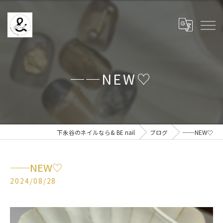
──NEW♡
下永谷のネイルなら& BE nail
ブログ
──NEW♡
──NEW♡
2024/08/28