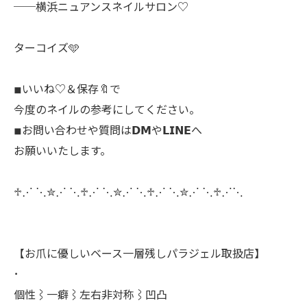
──横浜ニュアンスネイルサロン♡
ターコイズ️🩵
◾︎いいね♡＆保存🔖で
今度のネイルの参考にしてください。
◾︎お問い合わせや質問は𝗗𝗠や𝗟𝗜𝗡𝗘へ
お願いいたします。
♱⋰ ⋱✮⋰ ⋱♱⋰ ⋱✮⋰ ⋱♱⋰ ⋱✮⋰ ⋱♱⋰⋱
【お爪に優しいベース一層残しパラジェル取扱店】
･
個性⌇一癖⌇左右非対称⌇凹凸