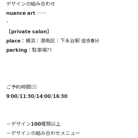
デザインの組み合わせ
𝗻𝘂𝗮𝗻𝗰𝗲 𝗮𝗿𝘁 ……
･
【𝗽𝗿𝗶𝘃𝗮𝘁𝗲 𝘀𝗮𝗹𝗼𝗻】
𝗽𝗹𝗮𝗰𝗲：横浜│港南区│下永谷駅 徒歩𝟴分
𝗽𝗮𝗿𝗸𝗶𝗻𝗴：駐車場ｱﾘ
ご予約時間👇🏻
𝟵:𝟬𝟬/𝟭𝟭:𝟯𝟬/𝟭𝟰:𝟬𝟬/𝟭𝟲:𝟯𝟬
－デザイン𝟭𝟬𝟬種類以上
－デザインの組み合わせメニュー