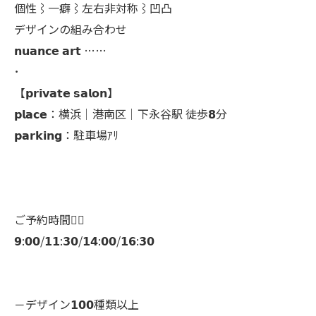
個性⌇一癖⌇左右非対称⌇凹凸
デザインの組み合わせ
𝗻𝘂𝗮𝗻𝗰𝗲 𝗮𝗿𝘁 ……
･
【𝗽𝗿𝗶𝘃𝗮𝘁𝗲 𝘀𝗮𝗹𝗼𝗻】
𝗽𝗹𝗮𝗰𝗲：横浜│港南区│下永谷駅 徒歩𝟴分
𝗽𝗮𝗿𝗸𝗶𝗻𝗴：駐車場ｱﾘ
ご予約時間👇🏻
𝟵:𝟬𝟬/𝟭𝟭:𝟯𝟬/𝟭𝟰:𝟬𝟬/𝟭𝟲:𝟯𝟬
－デザイン𝟭𝟬𝟬種類以上