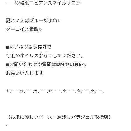
──♡横浜ニュアンスネイルサロン
夏といえばブルーだよね✨️
ターコイズ素敵✨
◾︎いいね♡＆保存🔖で
今度のネイルの参考にしてください。
◾︎お問い合わせや質問は𝗗𝗠や𝗟𝗜𝗡𝗘へ
お願いいたします。
♱⋰ ⋱✮⋰ ⋱♱⋰ ⋱✮⋰ ⋱♱⋰ ⋱✮⋰ ⋱♱⋰⋱
【お爪に優しいベース一層残しパラジェル取扱店】
･