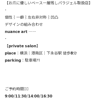
【お爪に優しいベース一層残しパラジェル取扱店】
･
個性⌇一癖⌇左右非対称⌇凹凸
デザインの組み合わせ
𝗻𝘂𝗮𝗻𝗰𝗲 𝗮𝗿𝘁 ……
･
【𝗽𝗿𝗶𝘃𝗮𝘁𝗲 𝘀𝗮𝗹𝗼𝗻】
𝗽𝗹𝗮𝗰𝗲：横浜│港南区│下永谷駅 徒歩𝟴分
𝗽𝗮𝗿𝗸𝗶𝗻𝗴：駐車場ｱﾘ
ご予約時間👇🏻
𝟵:𝟬𝟬/𝟭𝟭:𝟯𝟬/𝟭𝟰:𝟬𝟬/𝟭𝟲:𝟯𝟬