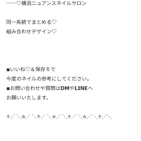
──♡横浜ニュアンスネイルサロン
同一系統でまとめる♡
組み合わせデザイン♡
◾︎いいね♡＆保存🔖で
今度のネイルの参考にしてください。
◾︎お問い合わせや質問は𝗗𝗠や𝗟𝗜𝗡𝗘へ
お願いいたします。
♱⋰ ⋱✮⋰ ⋱♱⋰ ⋱✮⋰ ⋱♱⋰ ⋱✮⋰ ⋱♱⋰⋱