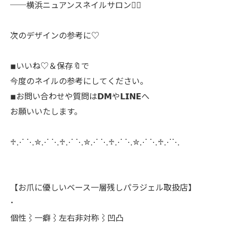
──横浜ニュアンスネイルサロン♡⃛
次のデザインの参考に♡
◾︎いいね♡＆保存🔖で
今度のネイルの参考にしてください。
◾︎お問い合わせや質問は𝗗𝗠や𝗟𝗜𝗡𝗘へ
お願いいたします。
♱⋰ ⋱✮⋰ ⋱♱⋰ ⋱✮⋰ ⋱♱⋰ ⋱✮⋰ ⋱♱⋰⋱
【お爪に優しいベース一層残しパラジェル取扱店】
･
個性⌇一癖⌇左右非対称⌇凹凸