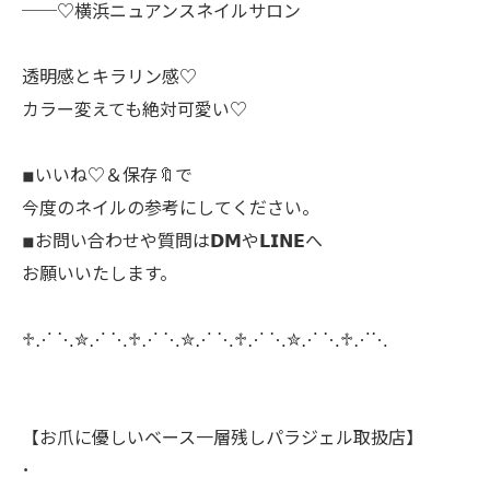
──♡横浜ニュアンスネイルサロン
透明感とキラリン感♡
カラー変えても絶対可愛い♡
◾︎いいね♡＆保存🔖で
今度のネイルの参考にしてください。
◾︎お問い合わせや質問は𝗗𝗠や𝗟𝗜𝗡𝗘へ
お願いいたします。
♱⋰ ⋱✮⋰ ⋱♱⋰ ⋱✮⋰ ⋱♱⋰ ⋱✮⋰ ⋱♱⋰⋱
【お爪に優しいベース一層残しパラジェル取扱店】
･