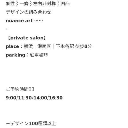
個性⌇一癖⌇左右非対称⌇凹凸
デザインの組み合わせ
𝗻𝘂𝗮𝗻𝗰𝗲 𝗮𝗿𝘁 ……
･
【𝗽𝗿𝗶𝘃𝗮𝘁𝗲 𝘀𝗮𝗹𝗼𝗻】
𝗽𝗹𝗮𝗰𝗲：横浜│港南区│下永谷駅 徒歩𝟴分
𝗽𝗮𝗿𝗸𝗶𝗻𝗴：駐車場ｱﾘ
ご予約時間👇🏻
𝟵:𝟬𝟬/𝟭𝟭:𝟯𝟬/𝟭𝟰:𝟬𝟬/𝟭𝟲:𝟯𝟬
－デザイン𝟭𝟬𝟬種類以上