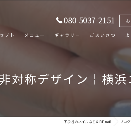
080-5037-2151
お
セプト
メニュー
ギャラリー
ごあいさつ
よ
左右非対称デザイン￤横浜
下永谷のネイルなら& BE nail
ブログ