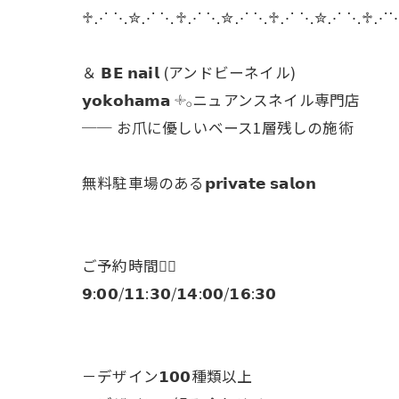
♱⋰ ⋱✮⋰ ⋱♱⋰ ⋱✮⋰ ⋱♱⋰ ⋱✮⋰ ⋱♱⋰
＆ 𝗕𝗘 𝗻𝗮𝗶𝗹 (アンドビーネイル)
𝘆𝗼𝗸𝗼𝗵𝗮𝗺𝗮 𓇬𓂂ニュアンスネイル専門店
── お爪に優しいベース1層残しの施術
無料駐車場のある𝗽𝗿𝗶𝘃𝗮𝘁𝗲 𝘀𝗮𝗹𝗼𝗻
ご予約時間👇🏻
𝟵:𝟬𝟬/𝟭𝟭:𝟯𝟬/𝟭𝟰:𝟬𝟬/𝟭𝟲:𝟯𝟬
－デザイン𝟭𝟬𝟬種類以上