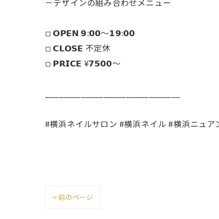
－デザインの組み合わせメニュー
◽︎ 𝗢𝗣𝗘𝗡 𝟵:𝟬𝟬～𝟭𝟵:𝟬𝟬
◽︎ 𝗖𝗟𝗢𝗦𝗘 不定休
◽︎ 𝗣𝗥𝗜𝗖𝗘 ¥𝟳𝟱𝟬𝟬～
______________________________
#横浜ネイルサロン #横浜ネイル #横浜ニュ
< 前のページ