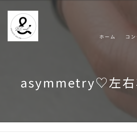
ホーム
コン
asymmetry♡