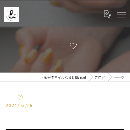
──♡
下永谷のネイルなら& BE nail
ブログ
──♡
──♡
2024/05/06