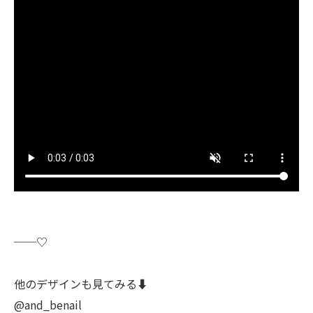
──♡
他のデザインも見てみる⬇️
@and_benail