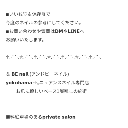
◾︎いいね♡＆保存🔖で
今度のネイルの参考にしてください。
◾︎お問い合わせや質問は𝗗𝗠や𝗟𝗜𝗡𝗘へ
お願いいたします。
♱⋰ ⋱✮⋰ ⋱♱⋰ ⋱✮⋰ ⋱♱⋰ ⋱✮⋰ ⋱♱⋰⋱
＆ 𝗕𝗘 𝗻𝗮𝗶𝗹 (アンドビーネイル)
𝘆𝗼𝗸𝗼𝗵𝗮𝗺𝗮 𓇬𓂂ニュアンスネイル専門店
── お爪に優しいベース1層残しの施術
無料駐車場のある𝗽𝗿𝗶𝘃𝗮𝘁𝗲 𝘀𝗮𝗹𝗼𝗻