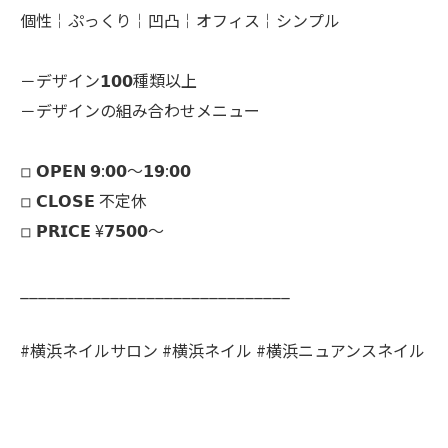
個性￤ぷっくり￤凹凸￤オフィス￤シンプル
－デザイン𝟭𝟬𝟬種類以上
－デザインの組み合わせメニュー
◽︎ 𝗢𝗣𝗘𝗡 𝟵:𝟬𝟬～𝟭𝟵:𝟬𝟬
◽︎ 𝗖𝗟𝗢𝗦𝗘 不定休
◽︎ 𝗣𝗥𝗜𝗖𝗘 ¥𝟳𝟱𝟬𝟬～
______________________________
#横浜ネイルサロン #横浜ネイル #横浜ニュアンスネイル