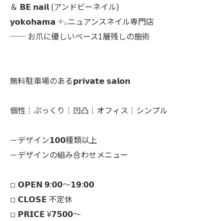
＆ 𝗕𝗘 𝗻𝗮𝗶𝗹 (アンドビーネイル)
𝘆𝗼𝗸𝗼𝗵𝗮𝗺𝗮 𓇬𓂂ニュアンスネイル専門店
── お爪に優しいベース1層残しの施術
無料駐車場のある𝗽𝗿𝗶𝘃𝗮𝘁𝗲 𝘀𝗮𝗹𝗼𝗻
個性￤ぷっくり￤凹凸￤オフィス￤シンプル
－デザイン𝟭𝟬𝟬種類以上
－デザインの組み合わせメニュー
◽︎ 𝗢𝗣𝗘𝗡 𝟵:𝟬𝟬～𝟭𝟵:𝟬𝟬
◽︎ 𝗖𝗟𝗢𝗦𝗘 不定休
◽︎ 𝗣𝗥𝗜𝗖𝗘 ¥𝟳𝟱𝟬𝟬～