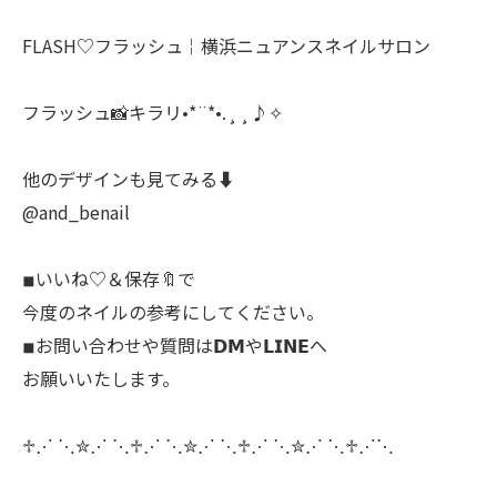
FLASH♡フラッシュ￤横浜ニュアンスネイルサロン
フラッシュ📸キラリ•*¨*•.¸¸♪✧
他のデザインも見てみる⬇️
@and_benail
◾︎いいね♡＆保存🔖で
今度のネイルの参考にしてください。
◾︎お問い合わせや質問は𝗗𝗠や𝗟𝗜𝗡𝗘へ
お願いいたします。
♱⋰ ⋱✮⋰ ⋱♱⋰ ⋱✮⋰ ⋱♱⋰ ⋱✮⋰ ⋱♱⋰⋱