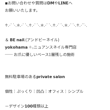
◾︎お問い合わせや質問は𝗗𝗠や𝗟𝗜𝗡𝗘へ
お願いいたします。
♱⋰ ⋱✮⋰ ⋱♱⋰ ⋱✮⋰ ⋱♱⋰ ⋱✮⋰ ⋱♱⋰⋱
＆ 𝗕𝗘 𝗻𝗮𝗶𝗹 (アンドビーネイル)
𝘆𝗼𝗸𝗼𝗵𝗮𝗺𝗮 𓇬𓂂ニュアンスネイル専門店
── お爪に優しいベース1層残しの施術
無料駐車場のある𝗽𝗿𝗶𝘃𝗮𝘁𝗲 𝘀𝗮𝗹𝗼𝗻
個性￤ぷっくり￤凹凸￤オフィス￤シンプル
－デザイン𝟭𝟬𝟬種類以上