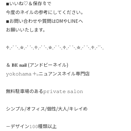
◾︎いいね♡＆保存🔖で
今度のネイルの参考にしてください。
◾︎お問い合わせや質問はDMやLINEへ
お願いいたします。
♱⋰ ⋱✮⋰ ⋱♱⋰ ⋱✮⋰ ⋱♱⋰ ⋱✮⋰ ⋱♱⋰⋱
＆ 𝐁𝐄 𝐧𝐚𝐢𝐥 (アンドビーネイル)
𝚢𝚘𝚔𝚘𝚑𝚊𝚖𝚊 𓇬𓂂ニュアンスネイル専門店
無料駐車場のある𝚙𝚛𝚒𝚟𝚊𝚝𝚎 𝚜𝚊𝚕𝚘𝚗
シンプル/オフィス/個性/大人/キレイめ
－デザイン𝟷𝟶𝟶種類以上