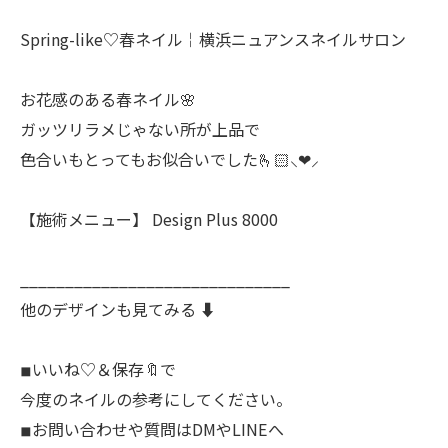
Spring-like♡春ネイル￤横浜ニュアンスネイルサロン
お花感のある春ネイル🌸
ガッツリラメじゃない所が上品で
色合いもとってもお似合いでした🫰🏻⸜❤︎⸝‍
【施術メニュー】 Design Plus 8000
______________________________
他のデザインも見てみる ⬇️
◾︎いいね♡＆保存🔖で
今度のネイルの参考にしてください。
◾︎お問い合わせや質問はDMやLINEへ