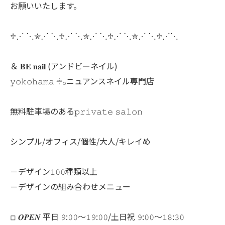
お願いいたします。
♱⋰ ⋱✮⋰ ⋱♱⋰ ⋱✮⋰ ⋱♱⋰ ⋱✮⋰ ⋱♱⋰⋱
＆ 𝐁𝐄 𝐧𝐚𝐢𝐥 (アンドビーネイル)
𝚢𝚘𝚔𝚘𝚑𝚊𝚖𝚊 𓇬𓂂ニュアンスネイル専門店
無料駐車場のある𝚙𝚛𝚒𝚟𝚊𝚝𝚎 𝚜𝚊𝚕𝚘𝚗
シンプル/オフィス/個性/大人/キレイめ
－デザイン𝟷𝟶𝟶種類以上
－デザインの組み合わせメニュー
◽︎ 𝑶𝑷𝑬𝑵 平日 𝟿:𝟶𝟶～𝟷𝟿:𝟶𝟶/土日祝 𝟿:𝟶𝟶～𝟷𝟾:𝟹𝟶