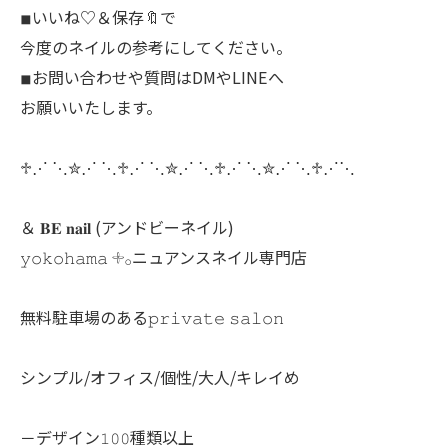
◾︎いいね♡＆保存🔖で
今度のネイルの参考にしてください。
◾︎お問い合わせや質問はDMやLINEへ
お願いいたします。
♱⋰ ⋱✮⋰ ⋱♱⋰ ⋱✮⋰ ⋱♱⋰ ⋱✮⋰ ⋱♱⋰⋱
＆ 𝐁𝐄 𝐧𝐚𝐢𝐥 (アンドビーネイル)
𝚢𝚘𝚔𝚘𝚑𝚊𝚖𝚊 𓇬𓂂ニュアンスネイル専門店
無料駐車場のある𝚙𝚛𝚒𝚟𝚊𝚝𝚎 𝚜𝚊𝚕𝚘𝚗
シンプル/オフィス/個性/大人/キレイめ
－デザイン𝟷𝟶𝟶種類以上