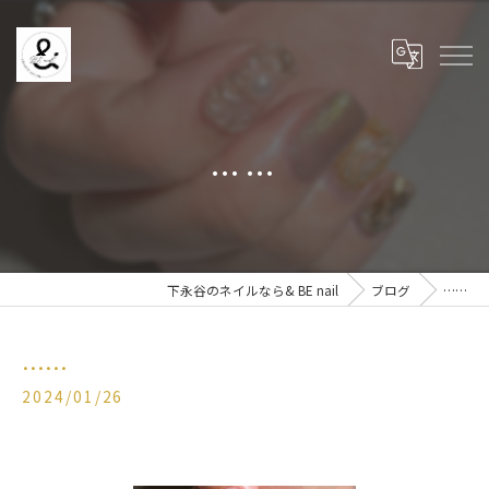
……
下永谷のネイルなら& BE nail
ブログ
……
……
2024/01/26