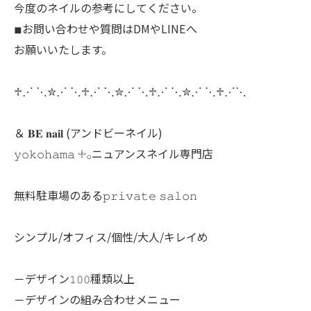
今度のネイルの参考にしてください。
◾︎お問い合わせや質問はDMやLINEへ
お願いいたします。
♱⋰ ⋱✮⋰ ⋱♱⋰ ⋱✮⋰ ⋱♱⋰ ⋱✮⋰ ⋱♱⋰⋱
＆ 𝐁𝐄 𝐧𝐚𝐢𝐥 (アンドビーネイル)
𝚢𝚘𝚔𝚘𝚑𝚊𝚖𝚊 𓇬𓂂ニュアンスネイル専門店
無料駐車場のある𝚙𝚛𝚒𝚟𝚊𝚝𝚎 𝚜𝚊𝚕𝚘𝚗
シンプル/オフィス/個性/大人/キレイめ
－デザイン𝟷𝟶𝟶種類以上
－デザインの組み合わせメニュー