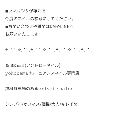
◾︎いいね♡＆保存🔖で
今度のネイルの参考にしてください。
◾︎お問い合わせや質問はDMやLINEへ
お願いいたします。
♱⋰ ⋱✮⋰ ⋱♱⋰ ⋱✮⋰ ⋱♱⋰ ⋱✮⋰ ⋱♱⋰⋱
＆ 𝐁𝐄 𝐧𝐚𝐢𝐥 (アンドビーネイル)
𝚢𝚘𝚔𝚘𝚑𝚊𝚖𝚊 𓇬𓂂ニュアンスネイル専門店
無料駐車場のある𝚙𝚛𝚒𝚟𝚊𝚝𝚎 𝚜𝚊𝚕𝚘𝚗
シンプル/オフィス/個性/大人/キレイめ