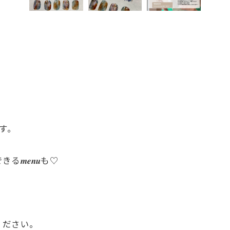
す。
𝒆𝒏𝒖も♡
ください。