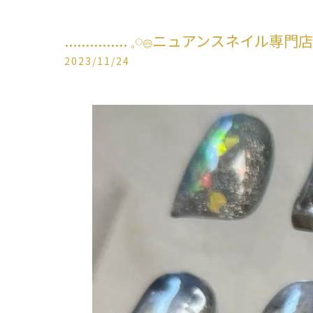
............... 𓈒𓏸𓐍ニュアンスネイル専門店.
2023/11/24