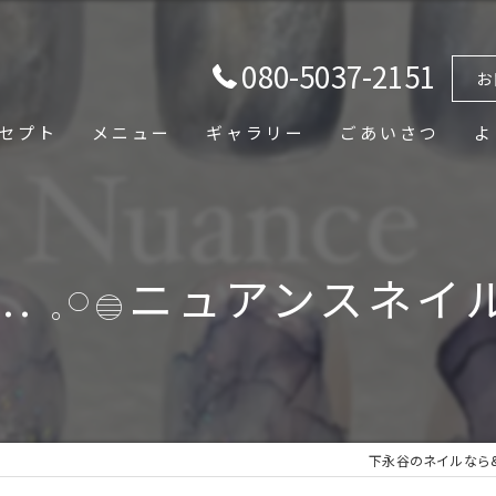
080-5037-2151
お
セプト
メニュー
ギャラリー
ごあいさつ
よ
....... 𓈒𓏸𓐍ニュアンス
下永谷のネイルなら& B