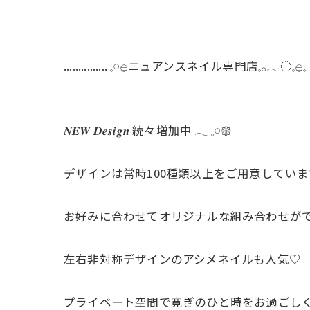
............... 𓈒𓏸𓐍ニュアンスネイル専門店𓈒𓂂𓂃◌𓈒𓐍𓈒
𝑵𝑬𝑾 𝑫𝒆𝒔𝒊𝒈𝒏 続々増加中 𓂃 𓈒𓏸𑁍‬
デザインは常時100種類以上をご用意していま
お好みに合わせてオリジナルな組み合わせができる𝒎
左右非対称デザインのアシメネイルも人気♡
プライベート空間で寛ぎのひと時をお過ごし