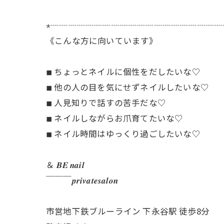
⋆┈┈┈┈┈┈┈┈┈┈┈┈┈┈┈┈┈┈┈┈
《こんな方に向いています》
◾︎ ちょっとネイルに個性をだしたいな♡
◾︎ 他の人の目を気にせずネイルしたいな♡
◾︎ 人見知りで話すの苦手だな♡
◾︎ ネイルしながらお爪育てたいな♡
◾︎ ネイル時間はゆっくり過ごしたいな♡
＆ 𝑩𝑬 𝒏𝒂𝒊𝒍
￣￣￣𝒑𝒓𝒊𝒗𝒂𝒕𝒆𝒔𝒂𝒍𝒐𝒏
市営地下鉄ブルーライン 下永谷駅 徒歩8分