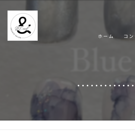
ホーム
コン
........