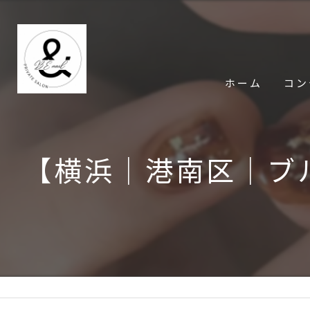
ホーム
コン
【横浜│港南区│ブ