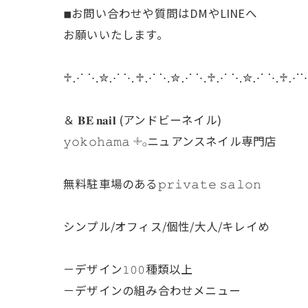
◾︎お問い合わせや質問はDMやLINEへ
お願いいたします。
♱⋰ ⋱✮⋰ ⋱♱⋰ ⋱✮⋰ ⋱♱⋰ ⋱✮⋰ ⋱♱⋰
＆ 𝐁𝐄 𝐧𝐚𝐢𝐥 (アンドビーネイル)
𝚢𝚘𝚔𝚘𝚑𝚊𝚖𝚊 𓇬𓂂ニュアンスネイル専門店
無料駐車場のある𝚙𝚛𝚒𝚟𝚊𝚝𝚎 𝚜𝚊𝚕𝚘𝚗
シンプル/オフィス/個性/大人/キレイめ
－デザイン𝟷𝟶𝟶種類以上
－デザインの組み合わせメニュー