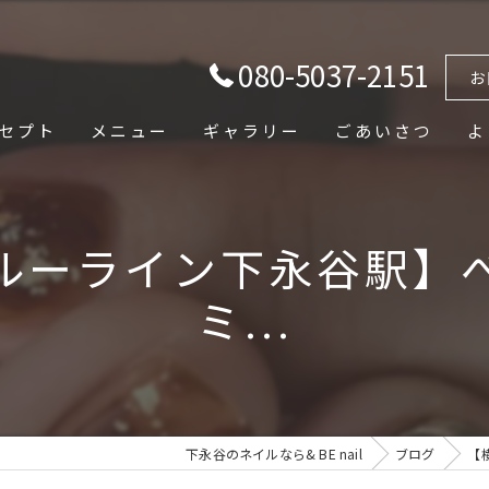
080-5037-2151
お
セプト
メニュー
ギャラリー
ごあいさつ
よ
ルーライン下永谷駅】
ミ...
下永谷のネイルなら& BE nail
ブログ
【