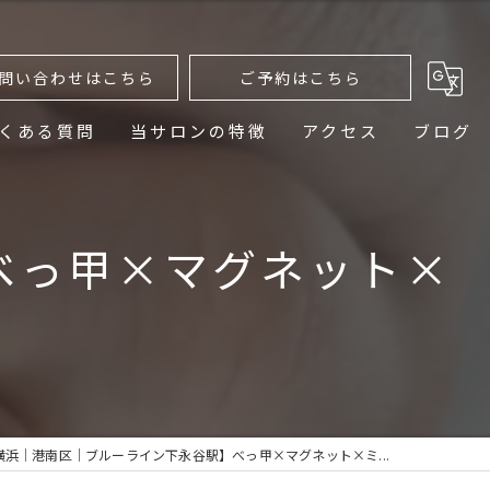
問い合わせはこちら
ご予約はこちら
くある質問
当サロンの特徴
アクセス
ブログ
ニュアンスネイル
べっ甲×マグネット×
デザイン
ネイルケア
プライベートサロン
おしゃれ
横浜│港南区│ブルーライン下永谷駅】べっ甲×マグネット×ミ...