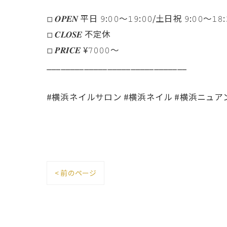
◽︎ 𝑶𝑷𝑬𝑵 平日 𝟿:𝟶𝟶～𝟷𝟿:𝟶𝟶/土日祝 𝟿:𝟶𝟶～𝟷𝟾:
◽︎ 𝑪𝑳𝑶𝑺𝑬 不定休
◽︎ 𝑷𝑹𝑰𝑪𝑬 ¥𝟽𝟶𝟶𝟶～
______________________________
#横浜ネイルサロン #横浜ネイル #横浜ニュア
< 前のページ