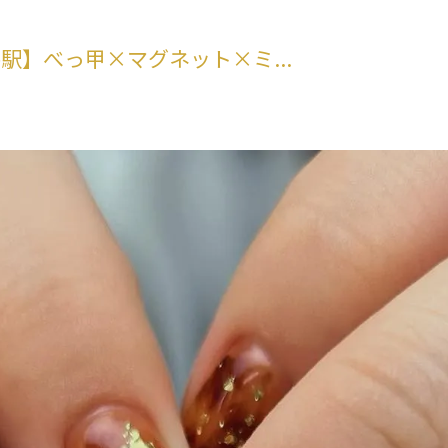
】べっ甲×マグネット×ミ...