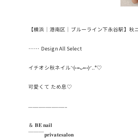
【横浜│港南区│ブルーライン下永谷駅】秋
…… Design All Select
イチオシ秋ネイル◝(⑅•ᴗ•⑅)◜..°♡
可愛くて ため息♡
..............................
＆ 𝐁𝐄 𝐧𝐚𝐢𝐥
￣￣￣𝐩𝐫𝐢𝐯𝐚𝐭𝐞𝐬𝐚𝐥𝐨𝐧