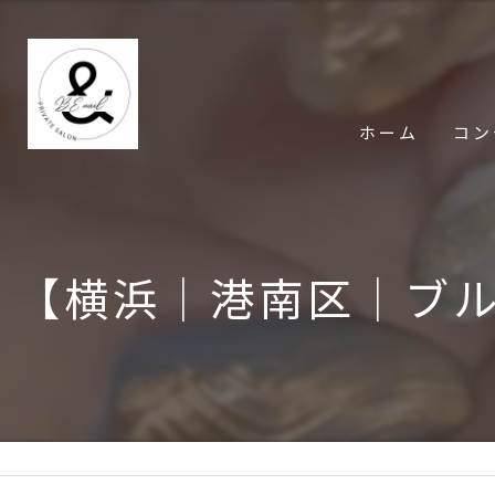
ホーム
コン
【横浜│港南区│ブ