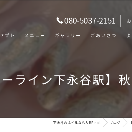
080-5037-2151
お
セプト
メニュー
ギャラリー
ごあいさつ
よ
ルーライン下永谷駅】秋
下永谷のネイルなら& BE nail
ブログ