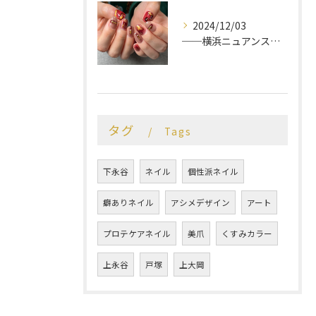
2024/12/03
──横浜ニュアンスネイルサロン♡
タグ
Tags
下永谷
ネイル
個性派ネイル
癖ありネイル
アシメデザイン
アート
プロテケアネイル
美爪
くすみカラー
上永谷
戸塚
上大岡