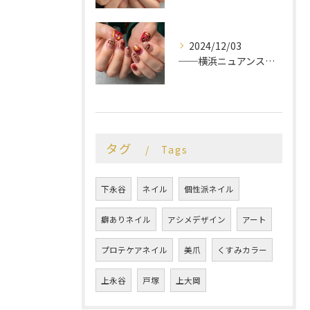
2024/12/03
──横浜ニュアンスネイルサロン♡
タグ
Tags
下永谷
ネイル
個性派ネイル
癖ありネイル
アシメデザイン
アート
プロテケアネイル
美爪
くすみカラー
上永谷
戸塚
上大岡